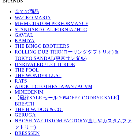
BRANDS
全ての商品
WACKO MARIA
M＆M CUSTOM PERFORMANCE
STANDARD CALIFORNIA / HTC
GAVIAL
KAMIYA
THE BINGO BROTHERS
ROLLING DUB TRIO(ローリングダブトリオ) &
TOKYO SANDAL(東京サンダル)
UNRIVALED / LET IT RIDE
THE FOOL
THE WONDER LUST
RATS
ADDICT CLOTHES JAPAN / ACVM
MINEDENIM
【最終SALE セール 70%OFF GOODBYE SALE】
BREATH
THE H.W. DOG & CO.
GERUGA
NAOSHIYA CUSTOM FACTORY(直しやカスタムファ
クトリー)
DRESSSEN