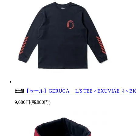
【セール】GERUGA L/S TEE＜EXUVIAE_4＞B
9,680円(税880円)