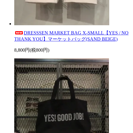
DRESSSEN MARKET BAG X-SMALL【YES / NO
THANK YOU】マーケットバッグ(SAND BEIGE)
8,800円(税800円)