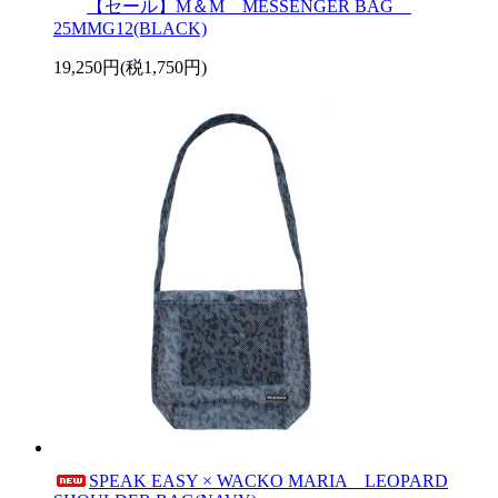
【セール】M＆M MESSENGER BAG
25MMG12(BLACK)
19,250円(税1,750円)
SPEAK EASY × WACKO MARIA LEOPARD