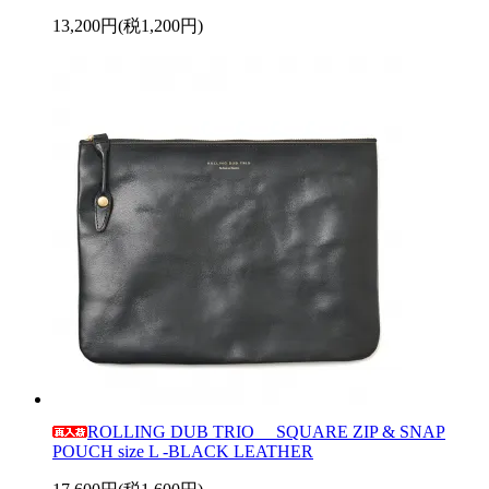
13,200円(税1,200円)
ROLLING DUB TRIO SQUARE ZIP & SNAP
POUCH size L -BLACK LEATHER