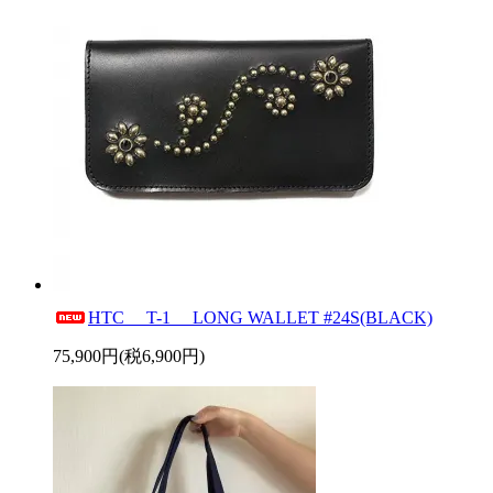
HTC T-1 LONG WALLET #24S(BLACK)
75,900円(税6,900円)