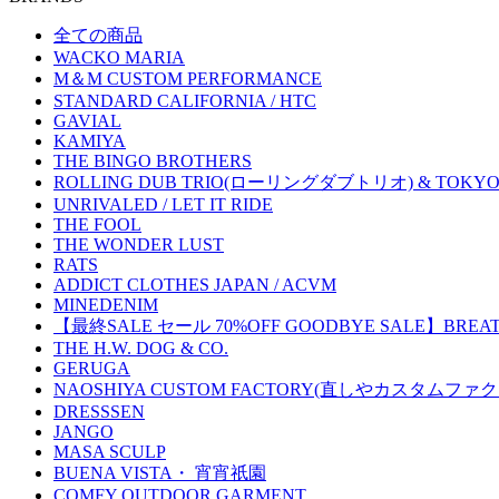
全ての商品
WACKO MARIA
M＆M CUSTOM PERFORMANCE
STANDARD CALIFORNIA / HTC
GAVIAL
KAMIYA
THE BINGO BROTHERS
ROLLING DUB TRIO(ローリングダブトリオ) & TOKY
UNRIVALED / LET IT RIDE
THE FOOL
THE WONDER LUST
RATS
ADDICT CLOTHES JAPAN / ACVM
MINEDENIM
【最終SALE セール 70%OFF GOODBYE SALE】BREA
THE H.W. DOG & CO.
GERUGA
NAOSHIYA CUSTOM FACTORY(直しやカスタムファ
DRESSSEN
JANGO
MASA SCULP
BUENA VISTA・ 宵宵祇園
COMFY OUTDOOR GARMENT