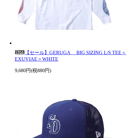
【セール】GERUGA BIG SIZING L/S TEE＜
EXUVIAE＞WHITE
9,680円(税880円)