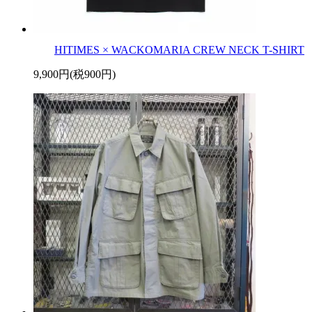
HITIMES × WACKOMARIA CREW NECK T-SHIRT
9,900円(税900円)