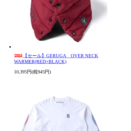
【セール】GERUGA OVER NECK
WARMER(RED×BLACK)
10,395円(税945円)