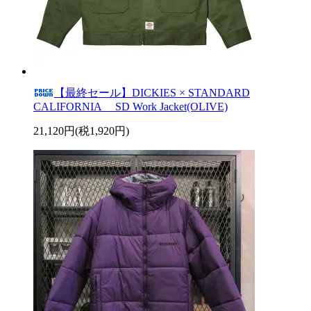
【最終セール】DICKIES × STANDARD
CALIFORNIA SD Work Jacket(OLIVE)
21,120円(税1,920円)