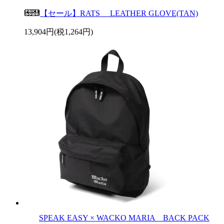
【セール】RATS LEATHER GLOVE(TAN)
13,904円(税1,264円)
SPEAK EASY × WACKO MARIA BACK PACK