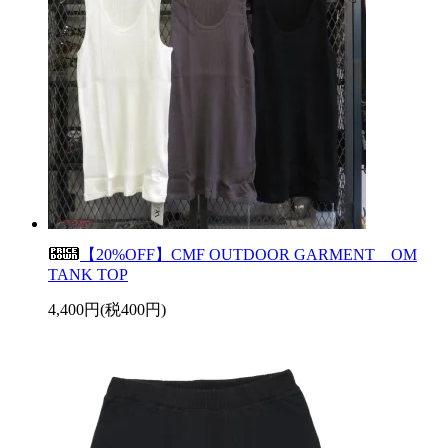
【20%OFF】CMF OUTDOOR GARMENT OM
TANK TOP
4,400円(税400円)