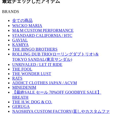
最近チェックしたアイテム
BRANDS
全ての商品
WACKO MARIA
M＆M CUSTOM PERFORMANCE
STANDARD CALIFORNIA / HTC
GAVIAL
KAMIYA
THE BINGO BROTHERS
ROLLING DUB TRIO(ローリングダブトリオ) &
TOKYO SANDAL(東京サンダル)
UNRIVALED / LET IT RIDE
THE FOOL
THE WONDER LUST
RATS
ADDICT CLOTHES JAPAN / ACVM
MINEDENIM
【最終SALE セール 70%OFF GOODBYE SALE】
BREATH
THE H.W. DOG & CO.
GERUGA
NAOSHIYA CUSTOM FACTORY(直しやカスタムファ