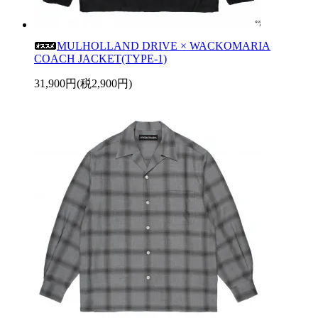
MULHOLLAND DRIVE × WACKOMARIA
COACH JACKET(TYPE-1)
31,900円(税2,900円)