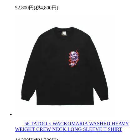
52,800円(税4,800円)
56 TATOO × WACKOMARIA WASHED HEAVY
WEIGHT CREW NECK LONG SLEEVE T-SHIRT