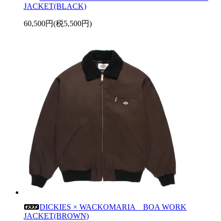
JACKET(BLACK)
60,500円(税5,500円)
DICKIES × WACKOMARIA BOA WORK
JACKET(BROWN)