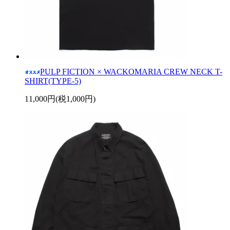
PULP FICTION × WACKOMARIA CREW NECK T-
SHIRT(TYPE-5)
11,000円(税1,000円)