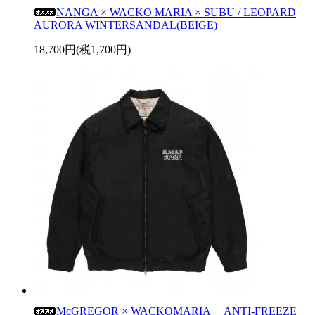
NANGA × WACKO MARIA × SUBU / LEOPARD
AURORA WINTERSANDAL(BEIGE)
18,700円(税1,700円)
McGREGOR × WACKOMARIA ANTI-FREEZE