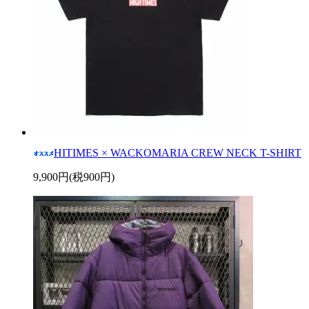
HITIMES × WACKOMARIA CREW NECK T-SHIRT
9,900円(税900円)