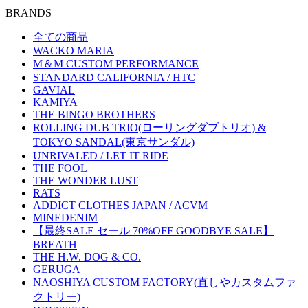
BRANDS
全ての商品
WACKO MARIA
M＆M CUSTOM PERFORMANCE
STANDARD CALIFORNIA / HTC
GAVIAL
KAMIYA
THE BINGO BROTHERS
ROLLING DUB TRIO(ローリングダブトリオ) &
TOKYO SANDAL(東京サンダル)
UNRIVALED / LET IT RIDE
THE FOOL
THE WONDER LUST
RATS
ADDICT CLOTHES JAPAN / ACVM
MINEDENIM
【最終SALE セール 70%OFF GOODBYE SALE】
BREATH
THE H.W. DOG & CO.
GERUGA
NAOSHIYA CUSTOM FACTORY(直しやカスタムファ
クトリー)