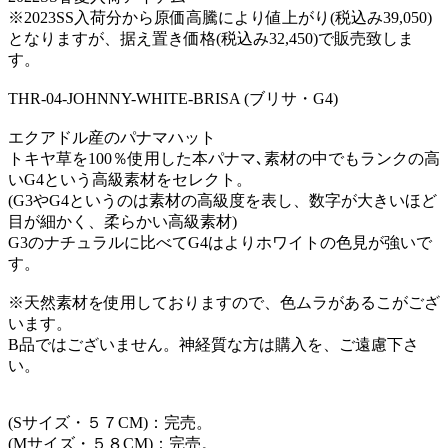
※2023SS入荷分から原価高騰により値上がり(税込み39,050)
となりますが、据え置き価格(税込み32,450)で販売致しま
す。
THR-04-JOHNNY-WHITE-BRISA (ブリサ・G4)
エクアドル産のパナマハット
トキヤ草を100％使用した本パナマ､素材の中でもランクの高
いG4という高級素材をセレクト。
(G3やG4というのは素材の高級度を表し、数字が大きいほど
目が細かく、柔らかい高級素材)
G3のナチュラルに比べてG4はよりホワイトの色見が強いで
す。
※天然素材を使用しておりますので、色ムラがあるこがござ
います。
B品ではございません。神経質な方は購入を、ご遠慮下さ
い。
(Sサイズ・５７CM)：完売。
(Mサイズ・５８CM)：完売。