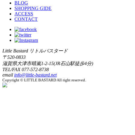
BLOG
SHOPPING GIDE
ACCESS
CONTACT
Little Bastard リトルバスタード
〒520-0833
滋賀県大津市晴嵐1-2-15(JR石山駅徒歩4分)
TEL/FAX
077-572-8738
email
info@little-bastard.net
Copyright © LITTLE BASTARD All right reserved.