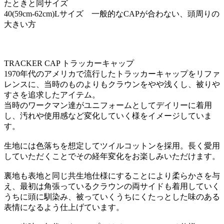
たときと同サイズ
40(59cm-62cm)Lサイズ 一般的なCAPが合わない、頭周りの
大きい方
TRACKER CAP トラッカーキャップ
1970年代のアメリカで流行したトラッカーキャップをリファ
レンスに、当時のものよりもクラウンをやや浅くし、被りや
すさを追求したアイテム。
当時のワークマン達がユニフォームとしてデイリーに着用
し、汚れや使用感など変化していく様をイメージしていま
す。
生地には色落ちを想定してツイルコットンを採用。長く愛用
していただくことでその経年変化をお楽しみいただけます。
裏地も表地と同じ共生地仕様にすることにより柔らかさを与
え、最初は角張っているクラウンの両サイドも着用していく
うちに頭に馴染み、被っていくうちにくたっとした味のある
表情になるよう仕上げています。