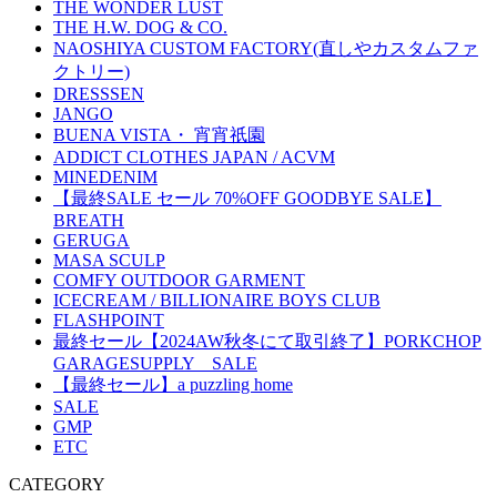
THE WONDER LUST
THE H.W. DOG & CO.
NAOSHIYA CUSTOM FACTORY(直しやカスタムファ
クトリー)
DRESSSEN
JANGO
BUENA VISTA・ 宵宵祇園
ADDICT CLOTHES JAPAN / ACVM
MINEDENIM
【最終SALE セール 70%OFF GOODBYE SALE】
BREATH
GERUGA
MASA SCULP
COMFY OUTDOOR GARMENT
ICECREAM / BILLIONAIRE BOYS CLUB
FLASHPOINT
最終セール【2024AW秋冬にて取引終了】PORKCHOP
GARAGESUPPLY SALE
【最終セール】a puzzling home
SALE
GMP
ETC
CATEGORY