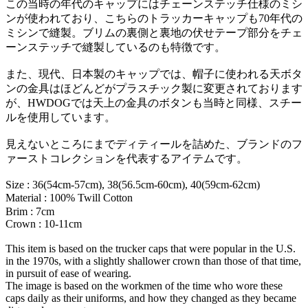
この当時の年代のキャップにはチェーンステッチ仕様のミシ
ンが使われており、こちらのトラッカーキャップも70年代の
ミシンで縫製。ブリムの裏側と裏地の伏せテープ部分をチェ
ーンステッチで縫製しているのも特徴です。
また、現代、日本製のキャップでは、帽子に使われる天ボタ
ンの金具はほどんどがプラスチック製に変更されております
が、HWDOGでは天上の金具のボタンも当時と同様、スチー
ルを使用しています。
見えないところにまでディティールを詰めた、ブランドのフ
ァーストコレクションを代表するアイテムです。
Size : 36(54cm-57cm), 38(56.5cm-60cm), 40(59cm-62cm)
Material : 100% Twill Cotton ㅤㅤㅤㅤㅤㅤㅤ
Brim : 7cm
Crown : 10-11cm
This item is based on the trucker caps that were popular in the U.S.
in the 1970s, with a slightly shallower crown than those of that time,
in pursuit of ease of wearing.
The image is based on the workmen of the time who wore these
caps daily as their uniforms, and how they changed as they became