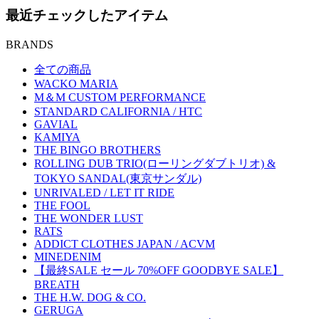
最近チェックしたアイテム
BRANDS
全ての商品
WACKO MARIA
M＆M CUSTOM PERFORMANCE
STANDARD CALIFORNIA / HTC
GAVIAL
KAMIYA
THE BINGO BROTHERS
ROLLING DUB TRIO(ローリングダブトリオ) &
TOKYO SANDAL(東京サンダル)
UNRIVALED / LET IT RIDE
THE FOOL
THE WONDER LUST
RATS
ADDICT CLOTHES JAPAN / ACVM
MINEDENIM
【最終SALE セール 70%OFF GOODBYE SALE】
BREATH
THE H.W. DOG & CO.
GERUGA