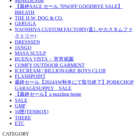
MINEDENIM
【最終SALE セール 70%OFF GOODBYE SALE】
BREATH
THE H.W. DOG & CO.
GERUGA
NAOSHIYA CUSTOM FACTORY(直しやカスタムファ
クトリー)
DRESSSEN
JANGO
MASA SCULP
BUENA VISTA・ 宵宵祇園
COMFY OUTDOOR GARMENT
ICECREAM / BILLIONAIRE BOYS CLUB
FLASHPOINT
最終セール【2024AW秋冬にて取引終了】PORKCHOP
GARAGESUPPLY SALE
【最終セール】a puzzling home
SALE
GMP
10匣(TENBOX)
THERE
ETC
CATEGORY