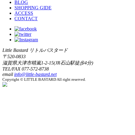
BLOG
SHOPPING GIDE
ACCESS
CONTACT
Little Bastard リトルバスタード
〒520-0833
滋賀県大津市晴嵐1-2-15(JR石山駅徒歩4分)
TEL/FAX
077-572-8738
email
info@little-bastard.net
Copyright © LITTLE BASTARD All right reserved.