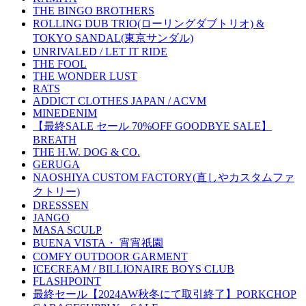
THE BINGO BROTHERS
ROLLING DUB TRIO(ローリングダブトリオ) &
TOKYO SANDAL(東京サンダル)
UNRIVALED / LET IT RIDE
THE FOOL
THE WONDER LUST
RATS
ADDICT CLOTHES JAPAN / ACVM
MINEDENIM
【最終SALE セール 70%OFF GOODBYE SALE】
BREATH
THE H.W. DOG & CO.
GERUGA
NAOSHIYA CUSTOM FACTORY(直しやカスタムファ
クトリー)
DRESSSEN
JANGO
MASA SCULP
BUENA VISTA・ 宵宵祇園
COMFY OUTDOOR GARMENT
ICECREAM / BILLIONAIRE BOYS CLUB
FLASHPOINT
最終セール【2024AW秋冬にて取引終了】PORKCHOP