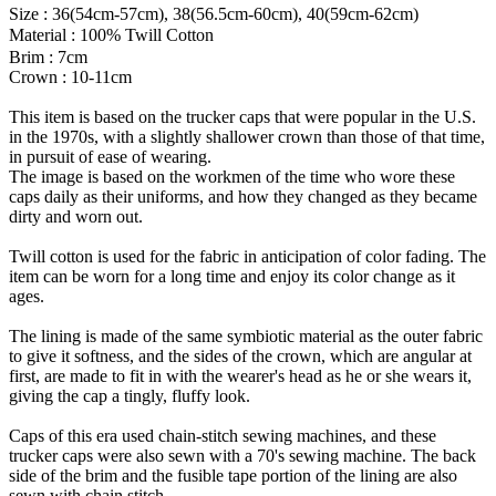
Size : 36(54cm-57cm), 38(56.5cm-60cm), 40(59cm-62cm)
Material : 100% Twill Cotton ㅤㅤㅤㅤㅤㅤㅤ
Brim : 7cm
Crown : 10-11cm
This item is based on the trucker caps that were popular in the U.S.
in the 1970s, with a slightly shallower crown than those of that time,
in pursuit of ease of wearing.
The image is based on the workmen of the time who wore these
caps daily as their uniforms, and how they changed as they became
dirty and worn out.
Twill cotton is used for the fabric in anticipation of color fading. The
item can be worn for a long time and enjoy its color change as it
ages.
The lining is made of the same symbiotic material as the outer fabric
to give it softness, and the sides of the crown, which are angular at
first, are made to fit in with the wearer's head as he or she wears it,
giving the cap a tingly, fluffy look.
Caps of this era used chain-stitch sewing machines, and these
trucker caps were also sewn with a 70's sewing machine. The back
side of the brim and the fusible tape portion of the lining are also
sewn with chain stitch.