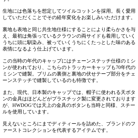
生地には色落ちを想定してツイルコットンを採用。長く愛用
していただくことでその経年変化をお楽しみいただけます。
裏地も表地と同じ共生地仕様にすることにより柔らかさを与
え、最初は角張っているクラウンの両サイドも着用していく
うちに頭に馴染み、被っていくうちにくたっとした味のある
表情になるよう仕上げています。
この当時の年代のキャップにはチェーンステッチ仕様のミシ
ンが使われており、こちらのトラッカーキャップも70年代の
ミシンで縫製。ブリムの裏側と裏地の伏せテープ部分をチェ
ーンステッチで縫製しているのも特徴です。
また、現代、日本製のキャップでは、帽子に使われる天ボタ
ンの金具はほどんどがプラスチック製に変更されております
が、HWDOGでは天上の金具のボタンも当時と同様、スチー
ルを使用しています。
見えないところにまでディティールを詰めた、ブランドのフ
ァーストコレクションを代表するアイテムです。