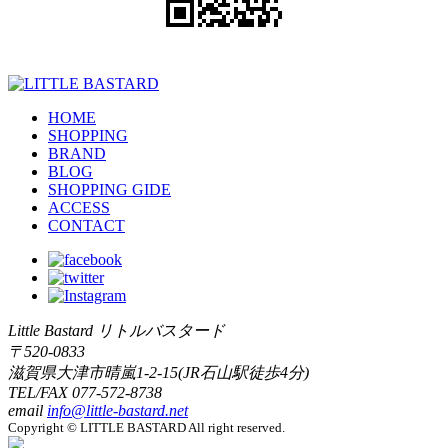
HOME
SHOPPING
BRAND
BLOG
SHOPPING GIDE
ACCESS
CONTACT
Little Bastard リトルバスタード
〒520-0833
滋賀県大津市晴嵐1-2-15(JR石山駅徒歩4分)
TEL/FAX
077-572-8738
email
info@little-bastard.net
Copyright © LITTLE BASTARD All right reserved.