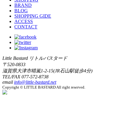
BRAND
BLOG
SHOPPING GIDE
ACCESS
CONTACT
Little Bastard リトルバスタード
〒520-0833
滋賀県大津市晴嵐1-2-15(JR石山駅徒歩4分)
TEL/FAX
077-572-8738
email
info@little-bastard.net
Copyright © LITTLE BASTARD All right reserved.