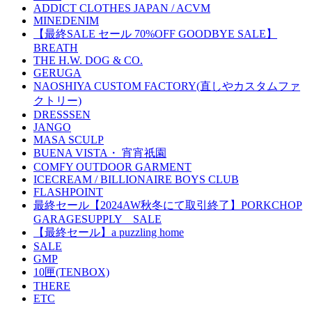
ADDICT CLOTHES JAPAN / ACVM
MINEDENIM
【最終SALE セール 70%OFF GOODBYE SALE】
BREATH
THE H.W. DOG & CO.
GERUGA
NAOSHIYA CUSTOM FACTORY(直しやカスタムファ
クトリー)
DRESSSEN
JANGO
MASA SCULP
BUENA VISTA・ 宵宵祇園
COMFY OUTDOOR GARMENT
ICECREAM / BILLIONAIRE BOYS CLUB
FLASHPOINT
最終セール【2024AW秋冬にて取引終了】PORKCHOP
GARAGESUPPLY SALE
【最終セール】a puzzling home
SALE
GMP
10匣(TENBOX)
THERE
ETC