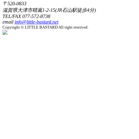
〒520-0833
滋賀県大津市晴嵐1-2-15(JR石山駅徒歩4分)
TEL/FAX
077-572-8738
email
info@little-bastard.net
Copyright © LITTLE BASTARD All right reserved.