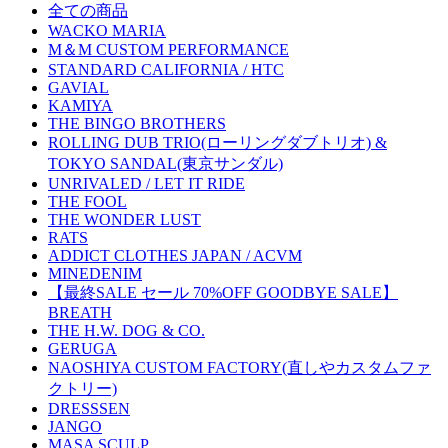
全ての商品
WACKO MARIA
M＆M CUSTOM PERFORMANCE
STANDARD CALIFORNIA / HTC
GAVIAL
KAMIYA
THE BINGO BROTHERS
ROLLING DUB TRIO(ローリングダブトリオ) &
TOKYO SANDAL(東京サンダル)
UNRIVALED / LET IT RIDE
THE FOOL
THE WONDER LUST
RATS
ADDICT CLOTHES JAPAN / ACVM
MINEDENIM
【最終SALE セール 70%OFF GOODBYE SALE】
BREATH
THE H.W. DOG & CO.
GERUGA
NAOSHIYA CUSTOM FACTORY(直しやカスタムファ
クトリー)
DRESSSEN
JANGO
MASA SCULP