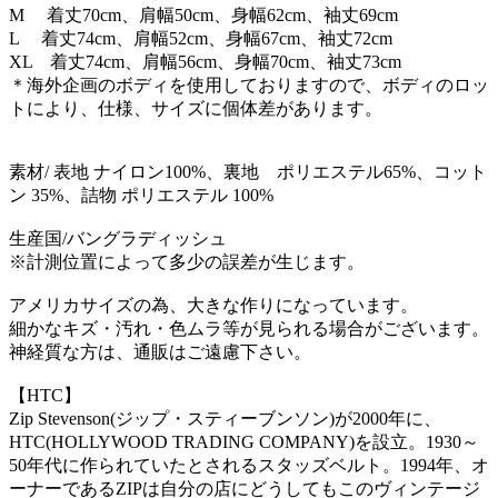
M 着丈70cm、肩幅50cm、身幅62cm、袖丈69cm
L 着丈74cm、肩幅52cm、身幅67cm、袖丈72cm
XL 着丈74cm、肩幅56cm、身幅70cm、袖丈73cm
＊海外企画のボディを使用しておりますので、ボディのロッ
トにより、仕様、サイズに個体差があります。
素材/ 表地 ナイロン100%、裏地 ポリエステル65%、コット
ン 35%、詰物 ポリエステル 100%
生産国/バングラディッシュ
※計測位置によって多少の誤差が生じます。
アメリカサイズの為、大きな作りになっています。
細かなキズ・汚れ・色ムラ等が見られる場合がございます。
神経質な方は、通販はご遠慮下さい。
【HTC】
Zip Stevenson(ジップ・スティーブンソン)が2000年に、
HTC(HOLLYWOOD TRADING COMPANY)を設立。1930～
50年代に作られていたとされるスタッズベルト。1994年、オ
ーナーであるZIPは自分の店にどうしてもこのヴィンテージ