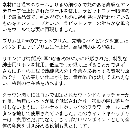
素材には通常のウールよりきめ細やかで艶のある高級なアン
テロープ仕上げされたウールを使用。ラビットファー帽体の
中で最高品質で、毛足が短いものに起毛処理が行われている
ものをアンテロープといい、ラビットファーの滑らかな風合
いをウールで忠実に再現しました。
ブリムは7cmのフラットブリム。先端にパイピングを施した
バウンドエッジブリムに仕上げ、高級感のある印象に。
リボンには端(通称"耳")がきめ細やかに成形された、特別な
紳士用リボンを採用。低速でしか織り上げることができず、
さらに多くの工程で熟練職人の手作業を必要とする贅沢な逸
品です。その美しい仕上がりは、量産品では決して味わえな
い、格別の存在感を放ちます。
クラウン周りにはゴムで固定されたウィンドキャッチャーが
付属。当時はハットが風で飛ばされたり、移動の際に落ちた
りしないように、ジャケットやシャツのフラワーホールにボ
タンを通して使用されていました。このウィンドキャッチャ
ーは、実用性だけでなく、さりげないワンポイントとして全
体の印象を引き締める役割も果たします。