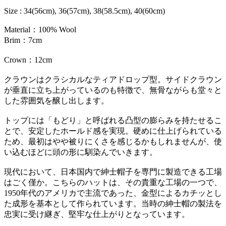
Size : 34(56cm), 36(57cm), 38(58.5cm), 40(60cm)
Material：100% Wool
Brim：7cm
Crown：12cm
クラウンはクラシカルなティアドロップ型。サイドクラウン
が垂直に立ち上がっているのも特徴で、無骨ながらも堂々と
した雰囲気を醸し出します。
トップには「もどり」と呼ばれる凸型の膨らみを持たせるこ
とで、安定したホールド感を実現。硬めに仕上げられている
ため、最初はやや被りにくさを感じるかもしれませんが、使
い込むほどに頭の形に馴染んでいきます。
現代において、日本国内で紳士帽子を専門に製造できる工場
はごく僅か。こちらのハットは、その貴重な工場の一つで、
1950年代のアメリカで主流であった、金型によるカチッとし
た成形を基本として作られています。当時の紳士帽の製法を
忠実に受け継ぎ、堅牢な仕上がりとなっています。