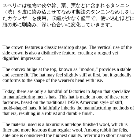
スベリには植物の皮や幹、葉、実などに含まれるタンニン
（渋）を皮に染み込ませてなめす製法のタンニンなめしをし
たカウレザーを使用。収縮が少なく堅牢で、使い込むほどに
頭の形に馴染み、深い色合いに変化していきます。
The crown features a classic teardrop shape. The vertical rise of the
side crown is also a distinctive feature, creating a rugged yet
dignified impression.
The convex bulge at the top, known as "modori," provides a stable
and secure fit. The hat may feel slightly stiff at first, but it gradually
conforms to the shape of the wearer's head with use.
Today, there are only a handful of factories in Japan that specialize
in manufacturing men's hats. This hat is made in one of these rare
factories, based on the traditional 1950s American style of stiff,
mold-shaped hats. It faithfully inherits the manufacturing methods of
that era, resulting in a robust and durable finish.
The material used is a luxurious antelope-finished wool, which is
finer and more lustrous than regular wool. Among rabbit fur felts,
antelope is considered the highest quality, referring to short-napped