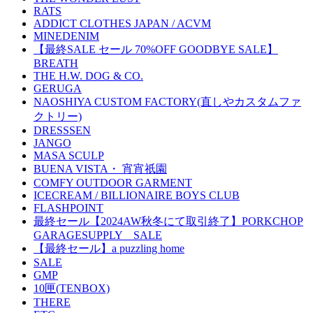
RATS
ADDICT CLOTHES JAPAN / ACVM
MINEDENIM
【最終SALE セール 70%OFF GOODBYE SALE】
BREATH
THE H.W. DOG & CO.
GERUGA
NAOSHIYA CUSTOM FACTORY(直しやカスタムファ
クトリー)
DRESSSEN
JANGO
MASA SCULP
BUENA VISTA・ 宵宵祇園
COMFY OUTDOOR GARMENT
ICECREAM / BILLIONAIRE BOYS CLUB
FLASHPOINT
最終セール【2024AW秋冬にて取引終了】PORKCHOP
GARAGESUPPLY SALE
【最終セール】a puzzling home
SALE
GMP
10匣(TENBOX)
THERE