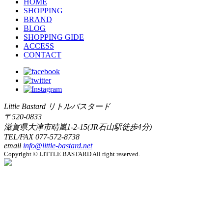
HOME
SHOPPING
BRAND
BLOG
SHOPPING GIDE
ACCESS
CONTACT
Little Bastard リトルバスタード
〒520-0833
滋賀県大津市晴嵐1-2-15(JR石山駅徒歩4分)
TEL/FAX
077-572-8738
email
info@little-bastard.net
Copyright © LITTLE BASTARD All right reserved.