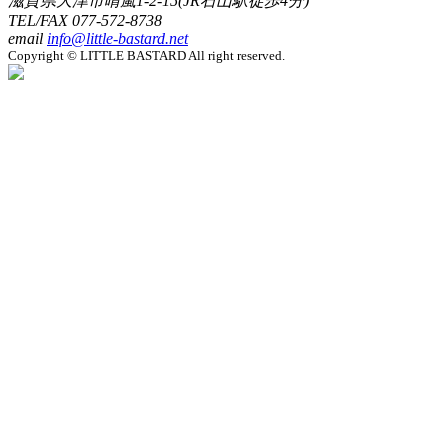
滋賀県大津市晴嵐1-2-15(JR石山駅徒歩4分)
TEL/FAX
077-572-8738
email
info@little-bastard.net
Copyright © LITTLE BASTARD All right reserved.