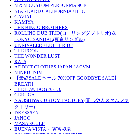
M＆M CUSTOM PERFORMANCE
STANDARD CALIFORNIA / HTC
GAVIAL
KAMIYA
THE BINGO BROTHERS
ROLLING DUB TRIO(ローリングダブトリオ) &
TOKYO SANDAL(東京サンダル)
UNRIVALED / LET IT RIDE
THE FOOL
THE WONDER LUST
RATS
ADDICT CLOTHES JAPAN / ACVM
MINEDENIM
【最終SALE セール 70%OFF GOODBYE SALE】
BREATH
THE H.W. DOG & CO.
GERUGA
NAOSHIYA CUSTOM FACTORY(直しやカスタムファ
クトリー)
DRESSSEN
JANGO
MASA SCULP
BUENA VISTA・ 宵宵祇園