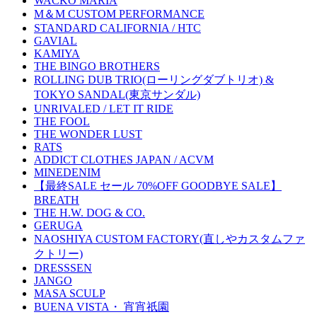
WACKO MARIA
M＆M CUSTOM PERFORMANCE
STANDARD CALIFORNIA / HTC
GAVIAL
KAMIYA
THE BINGO BROTHERS
ROLLING DUB TRIO(ローリングダブトリオ) &
TOKYO SANDAL(東京サンダル)
UNRIVALED / LET IT RIDE
THE FOOL
THE WONDER LUST
RATS
ADDICT CLOTHES JAPAN / ACVM
MINEDENIM
【最終SALE セール 70%OFF GOODBYE SALE】
BREATH
THE H.W. DOG & CO.
GERUGA
NAOSHIYA CUSTOM FACTORY(直しやカスタムファ
クトリー)
DRESSSEN
JANGO
MASA SCULP
BUENA VISTA・ 宵宵祇園