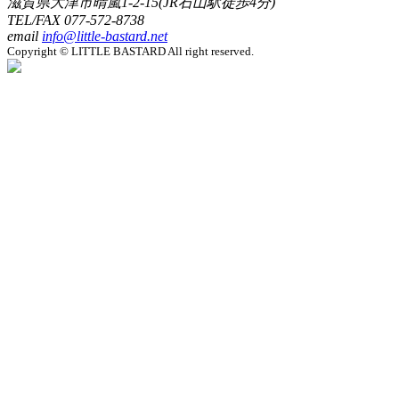
滋賀県大津市晴嵐1-2-15(JR石山駅徒歩4分)
TEL/FAX
077-572-8738
email
info@little-bastard.net
Copyright © LITTLE BASTARD All right reserved.