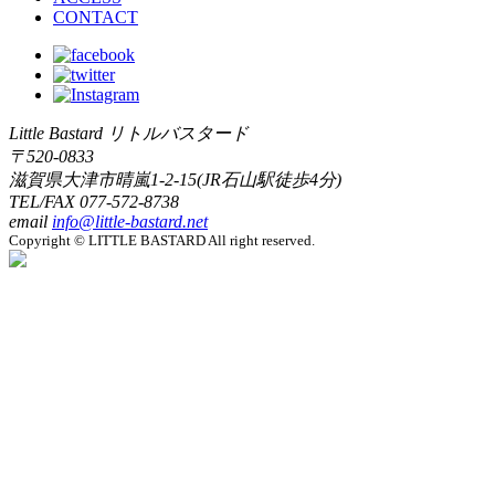
CONTACT
Little Bastard リトルバスタード
〒520-0833
滋賀県大津市晴嵐1-2-15(JR石山駅徒歩4分)
TEL/FAX
077-572-8738
email
info@little-bastard.net
Copyright © LITTLE BASTARD All right reserved.