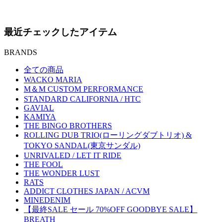
最近チェックしたアイテム
BRANDS
全ての商品
WACKO MARIA
M＆M CUSTOM PERFORMANCE
STANDARD CALIFORNIA / HTC
GAVIAL
KAMIYA
THE BINGO BROTHERS
ROLLING DUB TRIO(ローリングダブトリオ) &
TOKYO SANDAL(東京サンダル)
UNRIVALED / LET IT RIDE
THE FOOL
THE WONDER LUST
RATS
ADDICT CLOTHES JAPAN / ACVM
MINEDENIM
【最終SALE セール 70%OFF GOODBYE SALE】
BREATH