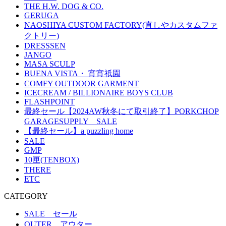
THE H.W. DOG & CO.
GERUGA
NAOSHIYA CUSTOM FACTORY(直しやカスタムファ
クトリー)
DRESSSEN
JANGO
MASA SCULP
BUENA VISTA・ 宵宵祇園
COMFY OUTDOOR GARMENT
ICECREAM / BILLIONAIRE BOYS CLUB
FLASHPOINT
最終セール【2024AW秋冬にて取引終了】PORKCHOP
GARAGESUPPLY SALE
【最終セール】a puzzling home
SALE
GMP
10匣(TENBOX)
THERE
ETC
CATEGORY
SALE セール
OUTER アウター