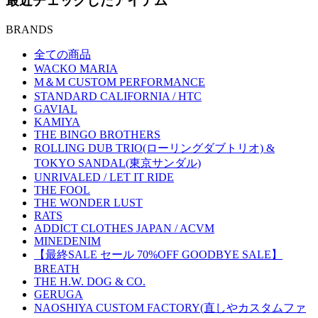
最近チェックしたアイテム
BRANDS
全ての商品
WACKO MARIA
M＆M CUSTOM PERFORMANCE
STANDARD CALIFORNIA / HTC
GAVIAL
KAMIYA
THE BINGO BROTHERS
ROLLING DUB TRIO(ローリングダブトリオ) &
TOKYO SANDAL(東京サンダル)
UNRIVALED / LET IT RIDE
THE FOOL
THE WONDER LUST
RATS
ADDICT CLOTHES JAPAN / ACVM
MINEDENIM
【最終SALE セール 70%OFF GOODBYE SALE】
BREATH
THE H.W. DOG & CO.
GERUGA
NAOSHIYA CUSTOM FACTORY(直しやカスタムファ