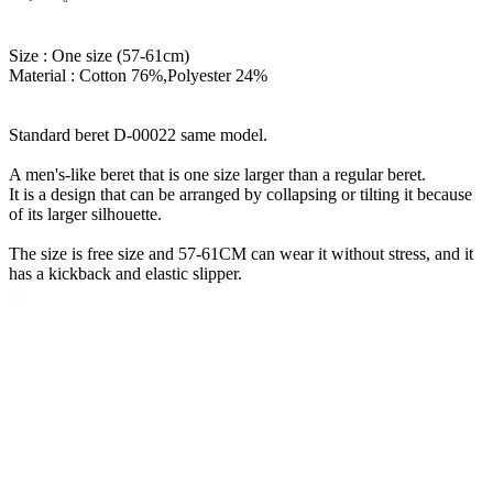
Size : One size (57-61cm)
Material : Cotton 76%,Polyester 24%
Standard beret D-00022 same model.
A men's-like beret that is one size larger than a regular beret.
It is a design that can be arranged by collapsing or tilting it because
of its larger silhouette.
The size is free size and 57-61CM can wear it without stress, and it
has a kickback and elastic slipper.