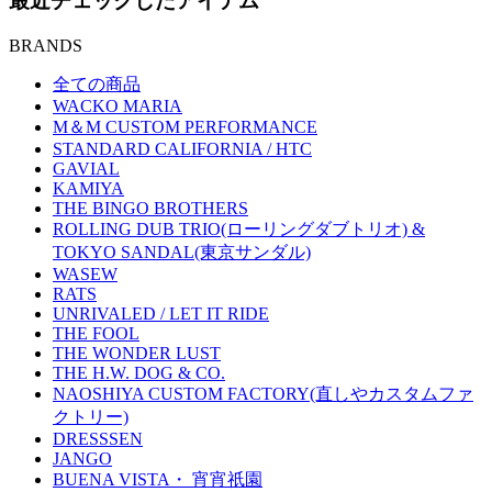
最近チェックしたアイテム
BRANDS
全ての商品
WACKO MARIA
M＆M CUSTOM PERFORMANCE
STANDARD CALIFORNIA / HTC
GAVIAL
KAMIYA
THE BINGO BROTHERS
ROLLING DUB TRIO(ローリングダブトリオ) &
TOKYO SANDAL(東京サンダル)
WASEW
RATS
UNRIVALED / LET IT RIDE
THE FOOL
THE WONDER LUST
THE H.W. DOG & CO.
NAOSHIYA CUSTOM FACTORY(直しやカスタムファ
クトリー)
DRESSSEN
JANGO
BUENA VISTA・ 宵宵祇園