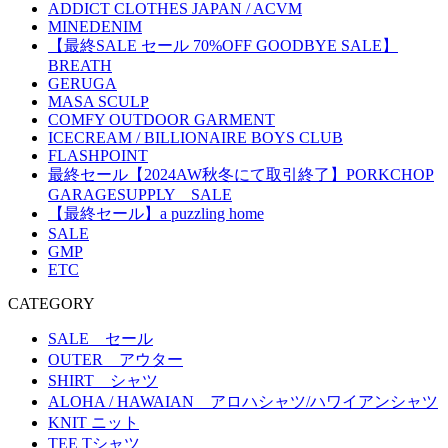
ADDICT CLOTHES JAPAN / ACVM
MINEDENIM
【最終SALE セール 70%OFF GOODBYE SALE】
BREATH
GERUGA
MASA SCULP
COMFY OUTDOOR GARMENT
ICECREAM / BILLIONAIRE BOYS CLUB
FLASHPOINT
最終セール【2024AW秋冬にて取引終了】PORKCHOP
GARAGESUPPLY SALE
【最終セール】a puzzling home
SALE
GMP
ETC
CATEGORY
SALE セール
OUTER アウター
SHIRT シャツ
ALOHA / HAWAIAN アロハシャツ/ハワイアンシャツ
KNIT ニット
TEE Tシャツ