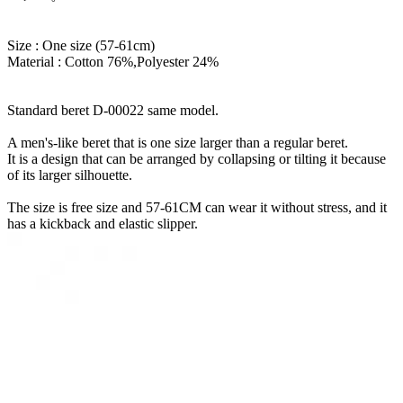
Size : One size (57-61cm)
Material : Cotton 76%,Polyester 24%
Standard beret D-00022 same model.
A men's-like beret that is one size larger than a regular beret.
It is a design that can be arranged by collapsing or tilting it because
of its larger silhouette.
The size is free size and 57-61CM can wear it without stress, and it
has a kickback and elastic slipper.